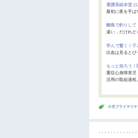
看護系絵本堂 (12
最初に夜を手ば
離島で釣りして，
遠い，だけれど
学んで驚く！子ど
出血は見るとび
もっと知ろう！障
重症心身障害児
活用の取組過程
小児プライマリケ