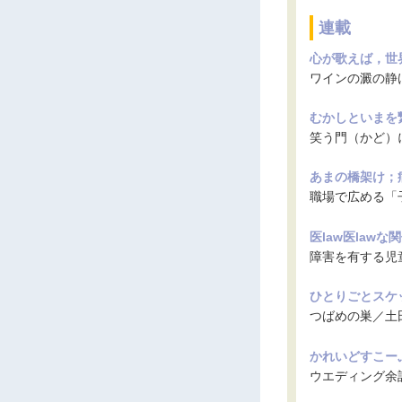
連載
心が歌えば，世界
ワインの澱の静
むかしといまを繋
笑う門（かど）
あまの橋架け；
職場で広める「
医law医lawな関係
障害を有する児
ひとりごとスケッチ
つばめの巣／土
かれいどすこーぷ 
ウエディング余