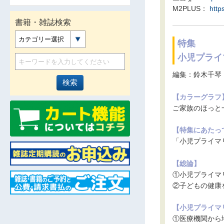
M2PLUS：
http
書籍・雑誌検索
カテゴリー選択
特集
小児プライ
編集：鈴木千琴
【カラーグラフ
ご家族のほっと
【特集にあたっ
「小児プライマ
【総論】
①小児プライマ
②子どもの健康
【小児プライマ
①医療機関から