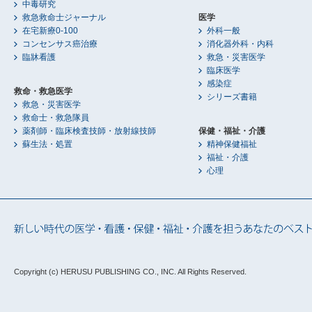
中毒研究
救急救命士ジャーナル
医学
在宅新療0-100
外科一般
コンセンサス癌治療
消化器外科・内科
臨牀看護
救急・災害医学
臨床医学
感染症
救命・救急医学
シリーズ書籍
救急・災害医学
救命士・救急隊員
薬剤師・臨床検査技師・放射線技師
保健・福祉・介護
蘇生法・処置
精神保健福祉
福祉・介護
心理
Copyright (c) HERUSU PUBLISHING CO., INC.
All Rights Reserved.