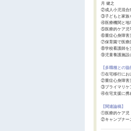
月 健之
②成人小児混合
③子どもと家族
④医療機関と地
⑤医療的ケア児
⑥重症心身障害
⑦保育園で医療
⑧学校看護師を
⑨児童養護施設
【多職種との協
①在宅移行にお
②重症心身障害
③プライマリケ
④在宅支援に携
【関連論稿】
①医療的ケア児
②キャンプナー