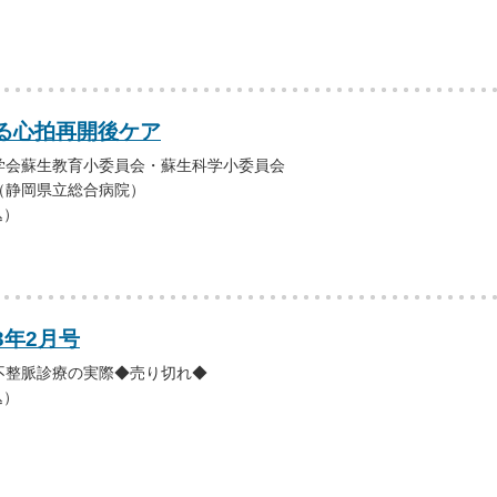
る心拍再開後ケア
学会蘇生教育小委員会・蘇生科学小委員会
（静岡県立総合病院）
込）
3年2月号
不整脈診療の実際◆売り切れ◆
込）