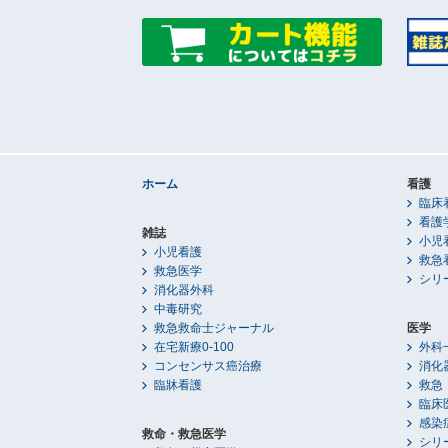
ホーム
看護
臨床
看護
雑誌
小児
小児看護
救急
救急医学
シリ
消化器外科
中毒研究
救急救命士ジャーナル
医学
在宅新療0-100
外科
コンセンサス癌治療
消化
臨牀看護
救急
臨床
感染
救命・救急医学
シリ