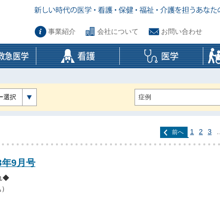
事業紹介
会社について
お問い合わせ
ー選択
1
2
3
前へ
3年9月号
れ◆
込）