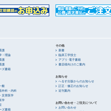
その他
看護
新書
学・理論
臨床工学技士
看護
アプリ･電子書籍
看護
書店様向けのご案内
ーズ書籍
お知らせ
へるす出版からのお知らせ
一般
訂正・修正のお知らせ
器外科・内科
近刊案内
・災害医学
医学
お問い合わせ・ご注文について
症
お問い合わせ
ーズ書籍