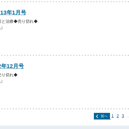
013年1月号
断と治療◆売り切れ◆
込）
2年12月号
売り切れ◆
込）
1
2
3
前へ