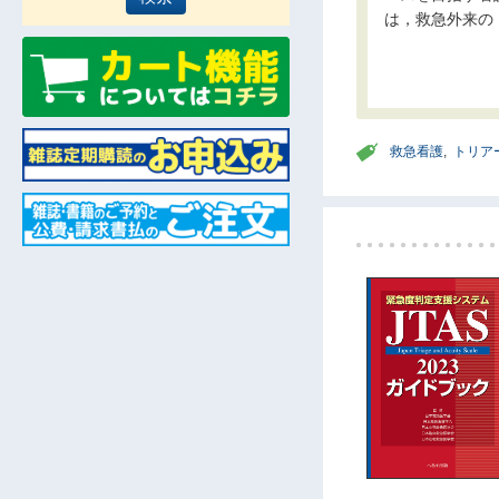
は，救急外来の
救急看護
,
トリア