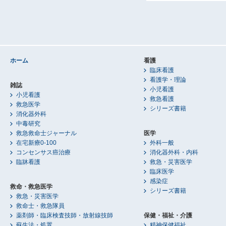
ホーム
看護
臨床看護
看護学・理論
雑誌
小児看護
小児看護
救急看護
救急医学
シリーズ書籍
消化器外科
中毒研究
救急救命士ジャーナル
医学
在宅新療0-100
外科一般
コンセンサス癌治療
消化器外科・内科
臨牀看護
救急・災害医学
臨床医学
感染症
救命・救急医学
シリーズ書籍
救急・災害医学
救命士・救急隊員
薬剤師・臨床検査技師・放射線技師
保健・福祉・介護
蘇生法・処置
精神保健福祉