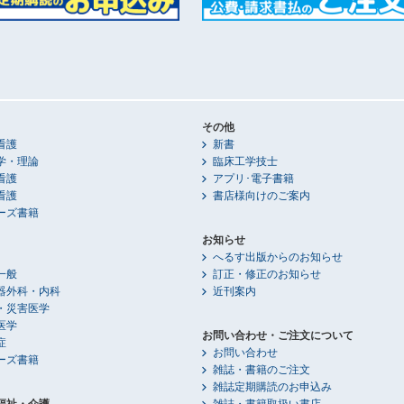
その他
看護
新書
学・理論
臨床工学技士
看護
アプリ･電子書籍
看護
書店様向けのご案内
ーズ書籍
お知らせ
へるす出版からのお知らせ
一般
訂正・修正のお知らせ
器外科・内科
近刊案内
・災害医学
医学
お問い合わせ・ご注文について
症
お問い合わせ
ーズ書籍
雑誌・書籍のご注文
雑誌定期購読のお申込み
福祉・介護
雑誌・書籍取扱い書店