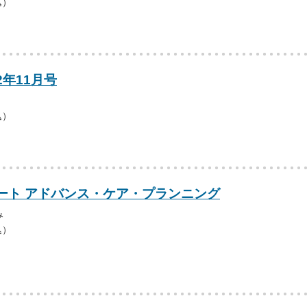
込）
2年11月号
込）
ート アドバンス・ケア・プランニング
み
込）