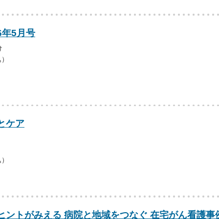
6年5月号
け
込）
とケア
込）
ヒントがみえる 病院と地域をつなぐ 在宅がん看護事