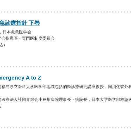
急診療指針 下巻
 日本救急医学会
学会指導医・専門医制度委員会
税込）
ergency A to Z
（福島県立医科大学医学部地域包括的癌診療研究講座教授，同消化管外
（医療法人社団青燈会小豆畑病院理事長・病院長，日本大学医学部救急
込）