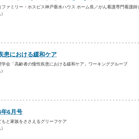
（ファミリー・ホスピス神戸垂水ハウス ホーム長／がん看護専門看護師
込）
疾患における緩和ケア
理学会「高齢者の慢性疾患における緩和ケア」ワーキンググループ
込）
4年6月号
どもと家族をささえるグリーフケア
込）