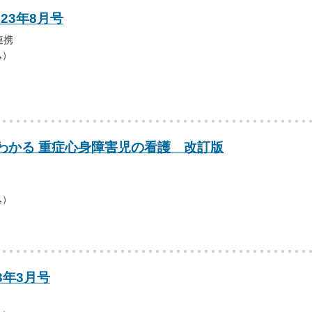
023年8月号
連携
込）
わかる 重症心身障害児の看護 改訂版
込）
3年3月号