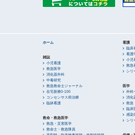
ホーム
看護
臨床
看護
雑誌
小児
小児看護
救急
救急医学
シリ
消化器外科
中毒研究
救急救命士ジャーナル
医学
在宅新療0-100
外科
コンセンサス癌治療
消化
臨牀看護
救急
臨床
感染
救命・救急医学
シリ
救急・災害医学
救命士・救急隊員
薬剤師・臨床検査技師・放射線技師
保健・