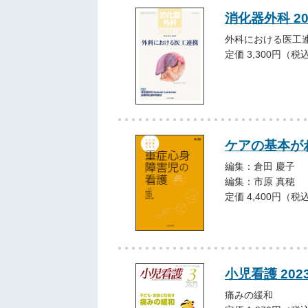
消化器外科 2
外科における医工
定価 3,300円（税
ケアの基本が
編集：倉田 慶子
編集：市原 真穂
定価 4,400円（税
小児看護 202
痛みの緩和