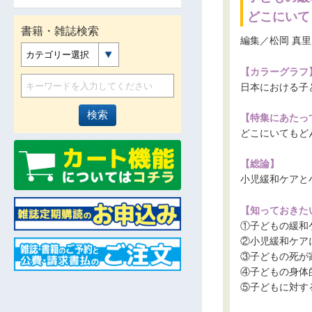
どこにいて
書籍・雑誌検索
編集／松岡 真里
カテゴリー選択
【カラーグラフ
日本における子
【特集にあたっ
どこにいてもど
【総論】
小児緩和ケアと
【知っておきた
①子どもの緩和
②小児緩和ケア
③子どもの死が
④子どもの身体
⑤子どもに対す