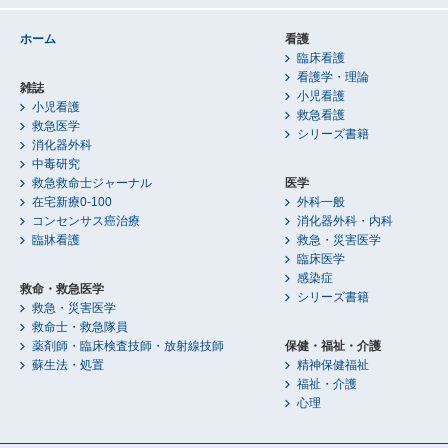
ホーム
看護
臨床看護
看護学・理論
雑誌
小児看護
小児看護
救急看護
救急医学
シリーズ書籍
消化器外科
中毒研究
救急救命士ジャーナル
医学
在宅新療0-100
外科一般
コンセンサス癌治療
消化器外科・内科
臨牀看護
救急・災害医学
臨床医学
感染症
救命・救急医学
シリーズ書籍
救急・災害医学
救命士・救急隊員
薬剤師・臨床検査技師・放射線技師
保健・福祉・介護
蘇生法・処置
精神保健福祉
福祉・介護
心理