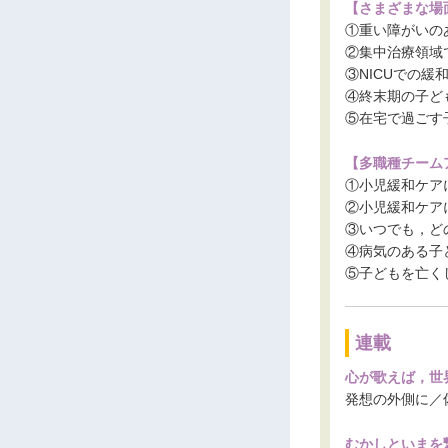
【さまざまな場
①重い障がいの
②集中治療領域
③NICUでの緩
④終末期の子ど
⑤在宅で過ごす
【多職種チーム
①小児緩和ケア
②小児緩和ケア
③いつでも，ど
④病気のある子
⑤子どもを亡く
連載
心が歌えば，世界
発想の外側に／
むかしといまを