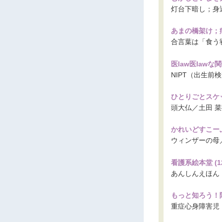
灯台下暗し；身
あまの橋架け；
合言葉は「食う
医law医lawな関係
NIPT（出生
ひとりごとスケッチ
頭大仏／土田 
かれいどすこーぷ 
ウィンザーの母
看護系絵本堂 (12
あんしんえほん
もっと知ろう！障
重症心身障害児