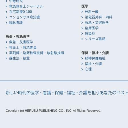
中毒研究
救急救命士ジャーナル
医学
在宅新療0-100
外科一般
コンセンサス癌治療
消化器外科・内科
臨牀看護
救急・災害医学
臨床医学
感染症
救命・救急医学
シリーズ書籍
救急・災害医学
救命士・救急隊員
薬剤師・臨床検査技師・放射線技師
保健・福祉・介護
蘇生法・処置
精神保健福祉
福祉・介護
心理
Copyright (c) HERUSU PUBLISHING CO., INC.
All Rights Reserved.