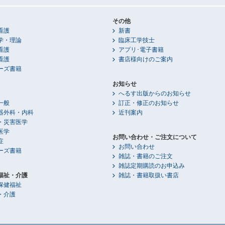
その他
看護
新書
学・理論
臨床工学技士
看護
アプリ･電子書籍
看護
書店様向けのご案内
ーズ書籍
お知らせ
へるす出版からのお知らせ
一般
訂正・修正のお知らせ
器外科・内科
近刊案内
・災害医学
医学
お問い合わせ・ご注文について
症
お問い合わせ
ーズ書籍
雑誌・書籍のご注文
雑誌定期購読のお申込み
福祉・介護
雑誌・書籍取扱い書店
保健福祉
・介護