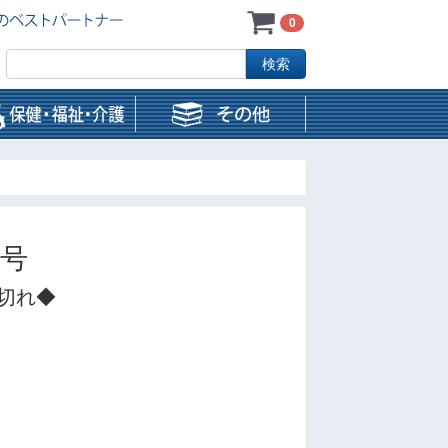
0
月号
切れ◆