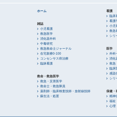
ホーム
看護
臨床
看護
雑誌
小児
小児看護
救急
救急医学
シリ
消化器外科
中毒研究
救急救命士ジャーナル
医学
在宅新療0-100
外科
コンセンサス癌治療
消化
臨牀看護
救急
臨床
感染
救命・救急医学
シリ
救急・災害医学
救命士・救急隊員
薬剤師・臨床検査技師・放射線技師
保健・
蘇生法・処置
精神
福祉
心理