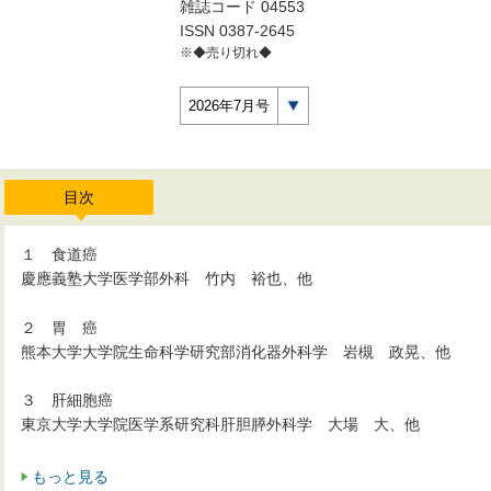
雑誌コード 04553
ISSN 0387-2645
※◆売り切れ◆
2026年7月号
目次
１ 食道癌
慶應義塾大学医学部外科 竹内 裕也、他
２ 胃 癌
熊本大学大学院生命科学研究部消化器外科学 岩槻 政晃、他
３ 肝細胞癌
東京大学大学院医学系研究科肝胆膵外科学 大場 大、他
もっと見る