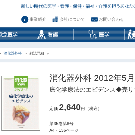
事業紹介
会社について
お問い合わせ
消化器外科
雑誌詳細
消化器外科 2012年5
癌化学療法のエビデンス◆売り
2,640
定価
円（税込）
第35巻第6号
A4・136ページ