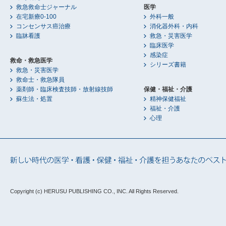
救急救命士ジャーナル
医学
在宅新療0-100
外科一般
コンセンサス癌治療
消化器外科・内科
臨牀看護
救急・災害医学
臨床医学
感染症
救命・救急医学
シリーズ書籍
救急・災害医学
救命士・救急隊員
薬剤師・臨床検査技師・放射線技師
保健・福祉・介護
蘇生法・処置
精神保健福祉
福祉・介護
心理
Copyright (c) HERUSU PUBLISHING CO., INC.
All Rights Reserved.