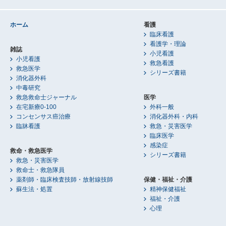
ホーム
看護
臨床看護
看護学・理論
雑誌
小児看護
小児看護
救急看護
救急医学
シリーズ書籍
消化器外科
中毒研究
救急救命士ジャーナル
医学
在宅新療0-100
外科一般
コンセンサス癌治療
消化器外科・内科
臨牀看護
救急・災害医学
臨床医学
感染症
救命・救急医学
シリーズ書籍
救急・災害医学
救命士・救急隊員
薬剤師・臨床検査技師・放射線技師
保健・福祉・介護
蘇生法・処置
精神保健福祉
福祉・介護
心理