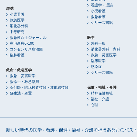
看護学・理論
雑誌
小児看護
小児看護
救急看護
救急医学
シリーズ書籍
消化器外科
中毒研究
救急救命士ジャーナル
医学
在宅新療0-100
外科一般
コンセンサス癌治療
消化器外科・内科
臨牀看護
救急・災害医学
臨床医学
感染症
救命・救急医学
シリーズ書籍
救急・災害医学
救命士・救急隊員
薬剤師・臨床検査技師・放射線技師
保健・福祉・介護
蘇生法・処置
精神保健福祉
福祉・介護
心理