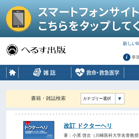
事
書籍・雑誌検索
カテゴリー選択
改訂 ドクターヘリ
著：小濱 啓次（川崎医科大学名誉教