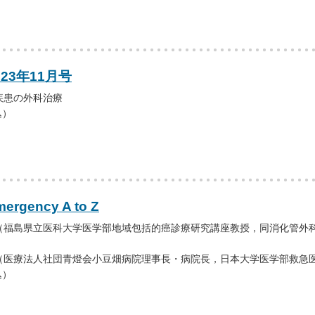
23年11月号
疾患の外科治療
込）
ergency A to Z
（福島県立医科大学医学部地域包括的癌診療研究講座教授，同消化管外
（医療法人社団青燈会小豆畑病院理事長・病院長，日本大学医学部救急
込）