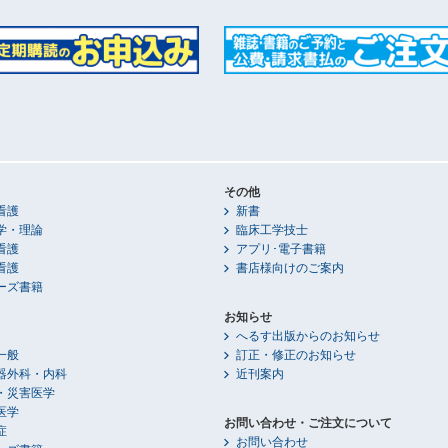
その他
看護
新書
学・理論
臨床工学技士
看護
アプリ･電子書籍
看護
書店様向けのご案内
ーズ書籍
お知らせ
へるす出版からのお知らせ
一般
訂正・修正のお知らせ
器外科・内科
近刊案内
・災害医学
医学
お問い合わせ・ご注文について
症
お問い合わせ