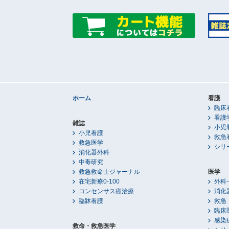
ホーム
看護
臨床
看護
雑誌
小児
小児看護
救急
救急医学
シリ
消化器外科
中毒研究
救急救命士ジャーナル
医学
在宅新療0-100
外科
コンセンサス癌治療
消化
臨牀看護
救急
臨床
感染
救命・救急医学