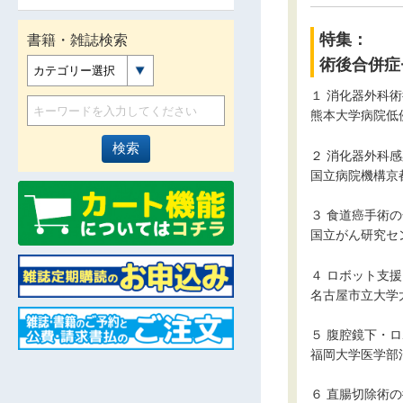
特集：
書籍・雑誌検索
術後合併症
カテゴリー選択
１ 消化器外科
熊本大学病院低
２ 消化器外科感染
国立病院機構京
３ 食道癌手術
国立がん研究セ
４ ロボット支
名古屋市立大学
５ 腹腔鏡下・
福岡大学医学部
６ 直腸切除術