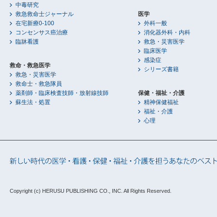
中毒研究
救急救命士ジャーナル
医学
在宅新療0-100
外科一般
コンセンサス癌治療
消化器外科・内科
臨牀看護
救急・災害医学
臨床医学
感染症
救命・救急医学
シリーズ書籍
救急・災害医学
救命士・救急隊員
薬剤師・臨床検査技師・放射線技師
保健・福祉・介護
蘇生法・処置
精神保健福祉
福祉・介護
心理
Copyright (c) HERUSU PUBLISHING CO., INC.
All Rights Reserved.