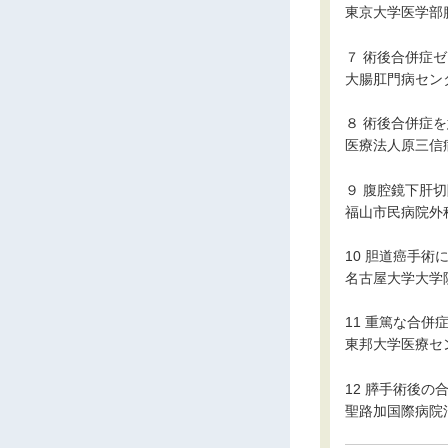
東京大学医学部
７ 術後合併症
大腸肛門病セン
８ 術後合併症
医療法人原三信
９ 腹腔鏡下肝
福山市民病院外
10 胆道癌手
名古屋大学大学
11 重篤な合
東邦大学医療セ
12 膵手術後の
聖路加国際病院