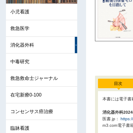
小児看護
救急医学
消化器外科
中毒研究
救急救命士ジャーナル
目次
在宅新療0-100
本書には電子書
コンセンサス癌治療
消化器外科2024
医書.jp：
https:
m3.com電子書
臨牀看護