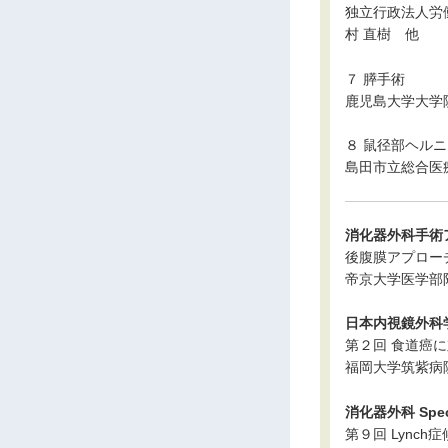
独立行政法人労
村 直樹 他
７ 膵手術
鹿児島大学大学
８ 鼠径部ヘルニア
島田市立総合医
消化器外科手術
後腹膜アプロー
帝京大学医学部
日本内視鏡外科
第２回 食道癌
福岡大学筑紫病
消化器外科 Specia
第９回 Lync