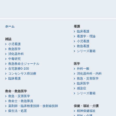
ホーム
看護
臨床看護
看護学・理論
雑誌
小児看護
小児看護
救急看護
救急医学
シリーズ書籍
消化器外科
中毒研究
救急救命士ジャーナル
医学
在宅新療0-100
外科一般
コンセンサス癌治療
消化器外科・内科
臨牀看護
救急・災害医学
臨床医学
感染症
救命・救急医学
シリーズ書籍
救急・災害医学
救命士・救急隊員
薬剤師・臨床検査技師・放射線技師
保健・福祉・介護
蘇生法・処置
精神保健福祉
福祉・介護