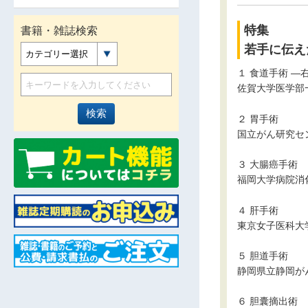
特集
書籍・雑誌検索
若手に伝え
カテゴリー選択
１ 食道手術 
佐賀大学医学部
２ 胃手術
国立がん研究セ
３ 大腸癌手術
福岡大学病院消
４ 肝手術
東京女子医科大
５ 胆道手術
静岡県立静岡が
６ 胆囊摘出術