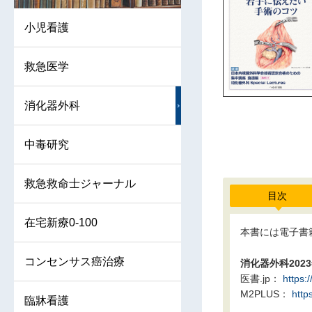
小児看護
救急医学
消化器外科
中毒研究
救急救命士ジャーナル
目次
在宅新療0-100
本書には電子書
コンセンサス癌治療
消化器外科202
医書.jp：
https:
M2PLUS：
http
臨牀看護