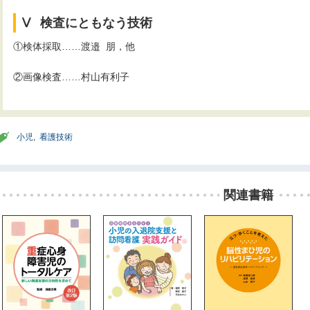
Ⅴ
■
検査にともなう技術
①検体採取……渡邉
■
朋，他
②画像検査……村山有利子
小児
,
看護技術
関連書籍