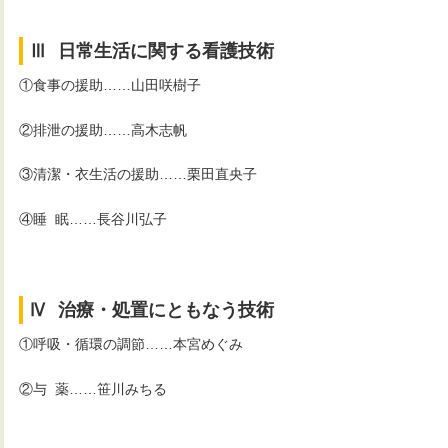
■■■■■■■■■■
Ⅲ
■
日常生活に関する看護技術
①食事の援助……山田咲樹子
②排泄の援助……高木志帆
③清潔・衣生活の援助……栗田直央子
④睡
■
眠……長谷川弘子
■■■■■
■■■■■■■■■■
Ⅳ
■
治療・処置にともなう技術
①呼吸・循環の調節……本宮めぐみ
②与
■
薬……笹川みちる