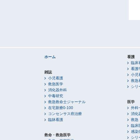
ホーム
看護
臨床
看護
雑誌
小児
小児看護
救急
救急医学
シリ
消化器外科
中毒研究
救急救命士ジャーナル
医学
在宅新療0-100
外科
コンセンサス癌治療
消化
臨牀看護
救急
臨床
感染
救命・救急医学
シリ