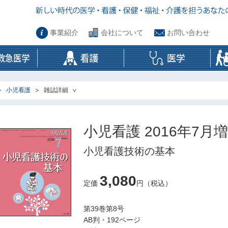
事業紹介
会社について
お問い合わせ
小児看護
雑誌詳細
小児看護 2016年7月
小児看護技術の基本
3,080
定価
円（税込）
第39巻第8号
AB判・192ページ