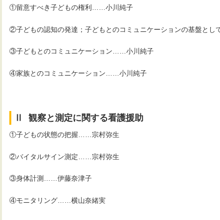
①留意すべき子どもの権利……小川純子
②子どもの認知の発達；子どもとのコミュニケーションの基盤とし
③子どもとのコミュニケーション……小川純子
④家族とのコミュニケーション……小川純子
■■■
■■■■■■■■■■■■■■■■■■■
Ⅱ
■
観察と測定に関する看護援助
①子どもの状態の把握……宗村弥生
②バイタルサイン測定……宗村弥生
③身体計測……伊藤奈津子
④モニタリング……横山奈緒実
■■■■■■■■