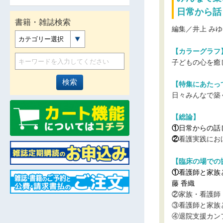
日常から話
書籍・雑誌検索
編集／井上 み
カテゴリー選択
【カラーグラフ
子どもの心を癒
【特集にあたっ
日々みんなで築
【総論】
①
日常からの話
②
看護実践にお
【臨床の場での
①
看護師と家族
藤 香織
②
家族・看護師
③看護師と家族
④退院支援カン