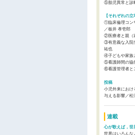
⑤胎児異常と診
【それぞれの立
①臨床倫理コン
／板井 孝壱郎
②医療者と親（
③有意義な入院
祐也
④子どもや家族
⑤看護師間の協
⑥看護管理者と
投稿
小児外来におけ
与える影響／松
連載
心が歌えば，世
世界はいろんな