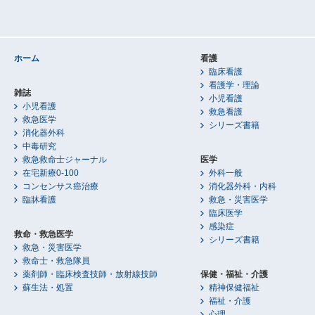
ホーム
看護
臨床看護
看護学・理論
雑誌
小児看護
小児看護
救急看護
救急医学
シリーズ書籍
消化器外科
中毒研究
救急救命士ジャーナル
医学
在宅新療0-100
外科一般
コンセンサス癌治療
消化器外科・内科
臨牀看護
救急・災害医学
臨床医学
感染症
救命・救急医学
シリーズ書籍
救急・災害医学
救命士・救急隊員
薬剤師・臨床検査技師・放射線技師
保健・福祉・介護
蘇生法・処置
精神保健福祉
福祉・介護
心理