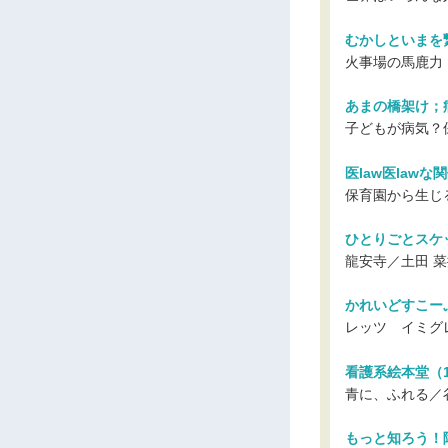
むかしといまを
火事場の馬鹿力
あまの橋架け；
子どもが病気？
医law医lawな
保育園から生じ
ひとりごとスケ
龍安寺／土田 
かれいどすこーぷ
レッツ イミグ
看護系絵本堂（1
青に、ふれる／
もっと知ろう！