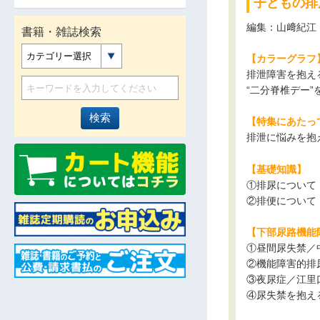
子どもの排
編集：山﨑紀江
書籍・雑誌検索
カテゴリー選択
【カラーグラフ
排泄障害を抱え
“二分脊椎デー
【特集にあたっ
排泄に悩みを抱
【基礎知識】
①排尿について
②排便について
【下部尿路機能
①昼間尿失禁／
②機能障害的排
③夜尿症／江里
④尿失禁を抱え