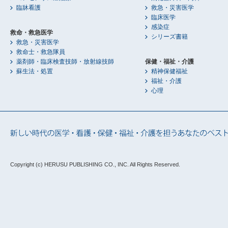
臨牀看護
救急・災害医学
臨床医学
感染症
救命・救急医学
シリーズ書籍
救急・災害医学
救命士・救急隊員
薬剤師・臨床検査技師・放射線技師
保健・福祉・介護
蘇生法・処置
精神保健福祉
福祉・介護
心理
Copyright (c) HERUSU PUBLISHING CO., INC.
All Rights Reserved.