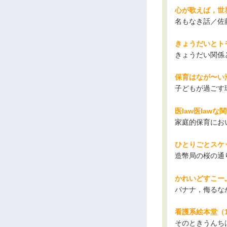
心が歌えば，世
名もなき話／佐
きょうだいとト
きょうだい関係
保育はなが〜い
子どもが過ごす
医law医lawな
家庭的保育にお
ひとりごとスケ
造幣局の桜の通
かれいどすこーぷ
バナナ，侮るな
看護系絵本堂（1
そのときうんち