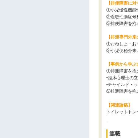
【排便障害に対
①小児慢性機能
②過敏性腸症候
③排便障害を抱
【排泄専門外来
①おねしょ・お
②小児便秘外来
【事例から学ぶ
①排泄障害を抱
•臨床心理士の
•チャイルド・
②排泄障害を抱
【関連論稿】
トイレットトレ
連載