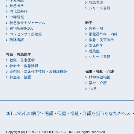
小児看護
救急看護
救急医学
シリーズ書籍
消化器外科
中毒研究
救急救命士ジャーナル
医学
在宅新療0-100
外科一般
コンセンサス癌治療
消化器外科・内科
臨牀看護
救急・災害医学
臨床医学
感染症
救命・救急医学
シリーズ書籍
救急・災害医学
救命士・救急隊員
薬剤師・臨床検査技師・放射線技師
保健・福祉・介護
蘇生法・処置
精神保健福祉
福祉・介護
心理
Copyright (c) HERUSU PUBLISHING CO., INC.
All Rights Reserved.