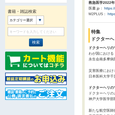
救急医学2022年8
医書.jp：
https:
書籍・雑誌検索
M2PLUS：
http
カテゴリー選択
特集
ドクターヘリ；-
ドクターヘリの
わが国における
永生会南多摩病院
災害医療におけ
日本医科大学千
ドクターヘリの
ドクターヘリの
神戸大学医学部
新たな航空医師