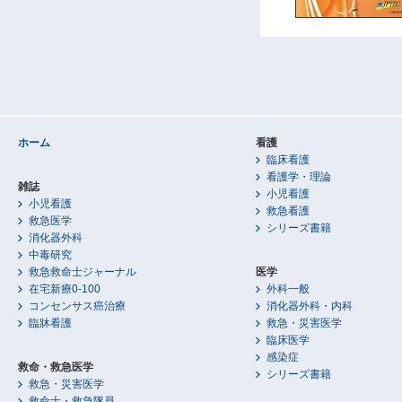
ホーム
看護
臨床看護
看護学・理論
雑誌
小児看護
小児看護
救急看護
救急医学
シリーズ書籍
消化器外科
中毒研究
救急救命士ジャーナル
医学
在宅新療0-100
外科一般
コンセンサス癌治療
消化器外科・内科
臨牀看護
救急・災害医学
臨床医学
感染症
救命・救急医学
シリーズ書籍
救急・災害医学
救命士・救急隊員