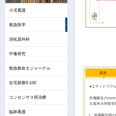
小児看護
救急医学
消化器外科
中毒研究
救急救命士ジャーナル
目次
在宅新療0-100
●エディトリア
コンセンサス癌治療
外傷蘇生のcontro
久留米大学医学
臨牀看護
I 外傷蘇生時の輸液