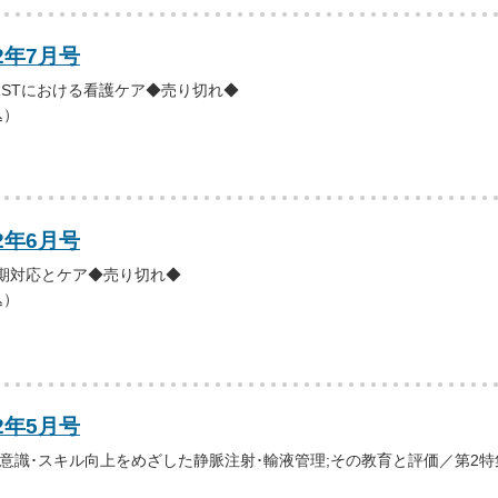
2年7月号
STにおける看護ケア◆売り切れ◆
込）
2年6月号
初期対応とケア◆売り切れ◆
込）
2年5月号
意識･スキル向上をめざした静脈注射･輸液管理;その教育と評価／第2