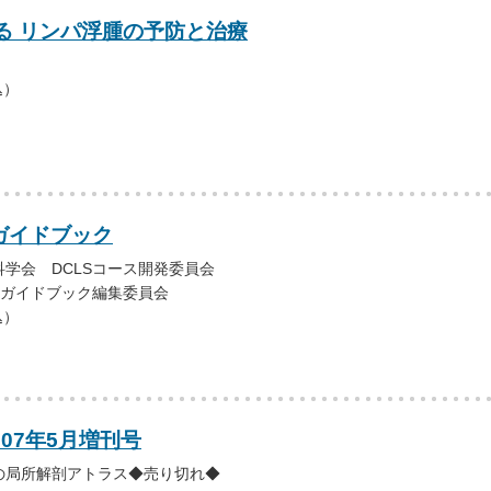
る リンパ浮腫の予防と治療
込）
ガイドブック
学会 DCLSコース開発委員会
スガイドブック編集委員会
込）
007年5月増刊号
の局所解剖アトラス◆売り切れ◆