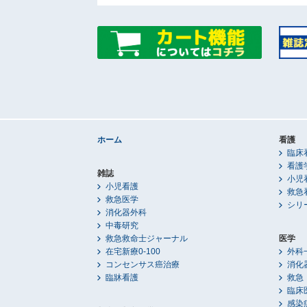
ホーム
看護
臨床
看護
雑誌
小児
小児看護
救急
救急医学
シリ
消化器外科
中毒研究
救急救命士ジャーナル
医学
在宅新療0-100
外科
コンセンサス癌治療
消化
臨牀看護
救急
臨床
感染