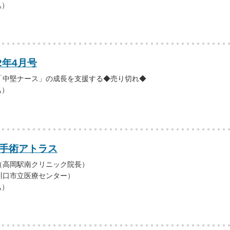
込）
2年4月号
「中堅ナース」の成長を支援する◆売り切れ◆
込）
マ手術アトラス
（高岡駅南クリニック院長）
川口市立医療センター）
込）