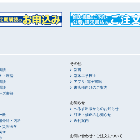
その他
看護
新書
学・理論
臨床工学技士
看護
アプリ･電子書籍
看護
書店様向けのご案内
ーズ書籍
お知らせ
へるす出版からのお知らせ
一般
訂正・修正のお知らせ
器外科・内科
近刊案内
・災害医学
医学
お問い合わせ・ご注文について
症