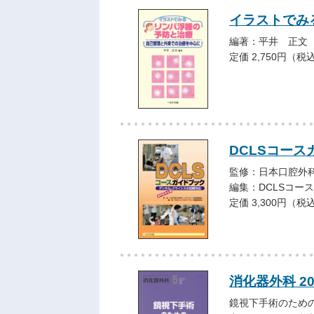
イラストでみ
編著：平井 正文
定価 2,750円（税
DCLSコース
監修：日本口腔外科
編集：DCLSコー
定価 3,300円（税
消化器外科 2
鏡視下手術のため