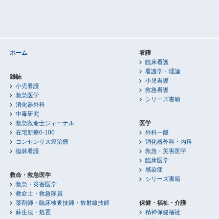
ホーム
看護
臨床看護
看護学・理論
雑誌
小児看護
小児看護
救急看護
救急医学
シリーズ書籍
消化器外科
中毒研究
救急救命士ジャーナル
医学
在宅新療0-100
外科一般
コンセンサス癌治療
消化器外科・内科
臨牀看護
救急・災害医学
臨床医学
感染症
救命・救急医学
シリーズ書籍
救急・災害医学
救命士・救急隊員
薬剤師・臨床検査技師・放射線技師
保健・福祉・介護
蘇生法・処置
精神保健福祉