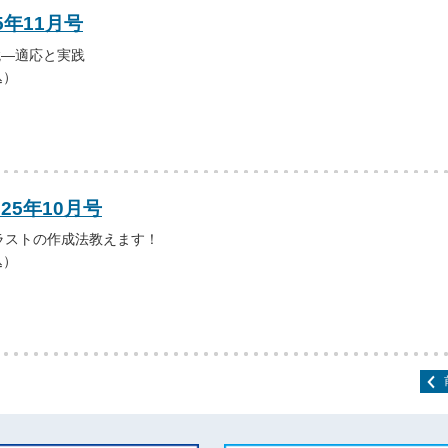
5年11月号
鏡―適応と実践
込）
25年10月号
ラストの作成法教えます！
込）