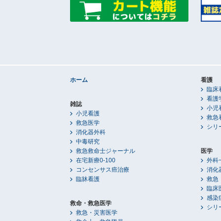
ホーム
看護
臨床
看護
雑誌
小児
小児看護
救急
救急医学
シリ
消化器外科
中毒研究
救急救命士ジャーナル
医学
在宅新療0-100
外科
コンセンサス癌治療
消化
臨牀看護
救急
臨床
感染
救命・救急医学
シリ
救急・災害医学