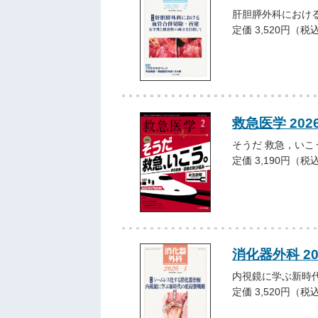
肝胆膵外科におけ
定価 3,520円（税
救急医学 202
そうだ 救急，いこ
定価 3,190円（税
消化器外科 2
内視鏡に学ぶ新時
定価 3,520円（税