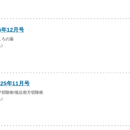
5年12月号
ころの薬
込）
25年11月号
半切除術/低位前方切除術
込）