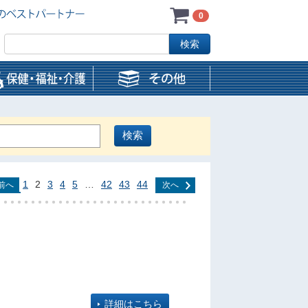
0
1
2
3
4
5
…
42
43
44
前へ
次へ
詳細はこちら