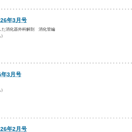
026年3月号
した消化器外科解剖 消化管編
込）
6年3月号
込）
026年2月号