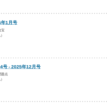
6年1月号
は宝
込）
号 - 2025年12月号
問題点
込）