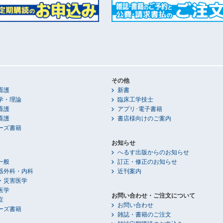
その他
看護
新書
学・理論
臨床工学技士
看護
アプリ･電子書籍
看護
書店様向けのご案内
ーズ書籍
お知らせ
へるす出版からのお知らせ
一般
訂正・修正のお知らせ
器外科・内科
近刊案内
・災害医学
医学
お問い合わせ・ご注文について
症
お問い合わせ
ーズ書籍
雑誌・書籍のご注文