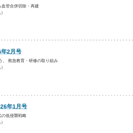
る血管合併切除・再建
込）
6年2月号
う。 救急教育・研修の取り組み
込）
026年1月号
代の低侵襲戦略
込）