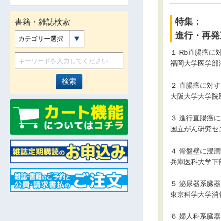
特集：
書籍・雑誌検索
進行・再発
カテゴリー選択
１ Rb直腸癌
福岡大学医学部
２ 直腸癌に対
大阪大学大学院
３ 進行直腸癌に
国立がん研究セ
４ 骨盤壁に浸
兵庫医科大学下
５ 泌尿器系臓
東京科学大学消
６ 婦人科系臓