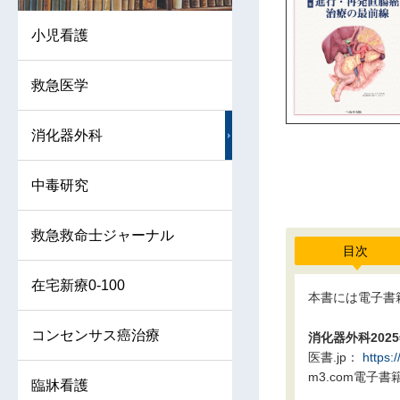
小児看護
救急医学
消化器外科
中毒研究
救急救命士ジャーナル
目次
在宅新療0-100
本書には電子書
コンセンサス癌治療
消化器外科2025
医書.jp：
https:
m3.com電子書
臨牀看護