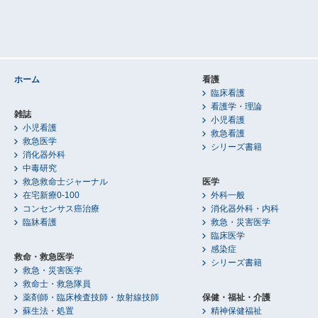
ホーム
看護
臨床看護
看護学・理論
雑誌
小児看護
小児看護
救急看護
救急医学
シリーズ書籍
消化器外科
中毒研究
救急救命士ジャーナル
医学
在宅新療0-100
外科一般
コンセンサス癌治療
消化器外科・内科
臨牀看護
救急・災害医学
臨床医学
感染症
救命・救急医学
シリーズ書籍
救急・災害医学
救命士・救急隊員
薬剤師・臨床検査技師・放射線技師
保健・福祉・介護
蘇生法・処置
精神保健福祉