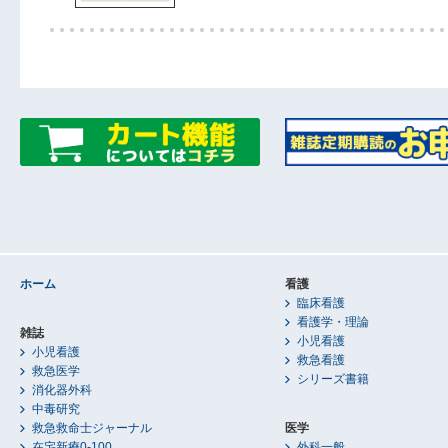
ホーム
看護
臨床看護
看護学・理論
雑誌
小児看護
小児看護
救急看護
救急医学
シリーズ書籍
消化器外科
中毒研究
救急救命士ジャーナル
医学
在宅新療0-100
外科一般