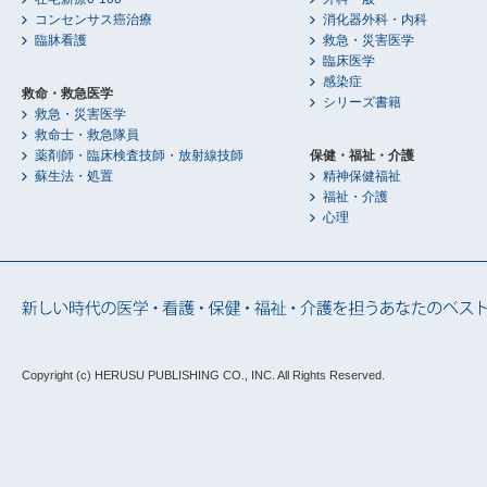
コンセンサス癌治療
消化器外科・内科
臨牀看護
救急・災害医学
臨床医学
感染症
救命・救急医学
シリーズ書籍
救急・災害医学
救命士・救急隊員
薬剤師・臨床検査技師・放射線技師
保健・福祉・介護
蘇生法・処置
精神保健福祉
福祉・介護
心理
Copyright (c) HERUSU PUBLISHING CO., INC.
All Rights Reserved.