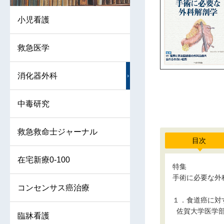
小児看護
救急医学
消化器外科
中毒研究
救急救命士ジャーナル
目次
在宅新療0-100
特集
手術に必要な外
コンセンサス癌治療
１．食道癌に対
■
佐賀大学医学
臨牀看護