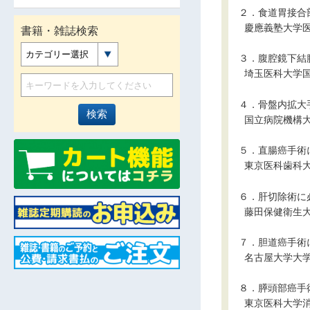
２．食道胃接合
■
慶應義塾大学
書籍・雑誌検索
カテゴリー選択
３．腹腔鏡下結
■
埼玉医科大学
４．骨盤内拡大
■
国立病院機構
５．直腸癌手術
■
東京医科歯科
６．肝切除術に
■
藤田保健衛生
７．胆道癌手術
■
名古屋大学大
８．膵頭部癌手
■
東京医科大学