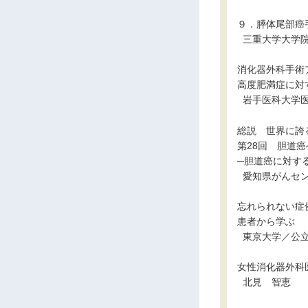
９．膵体尾部癌
■
三重大学大学
消化器外科手術
高度肥満症に対
■
岩手医科大学
総説 世界に誇
第28回 胆道
─胆道癌に対す
■
愛知県がんセ
忘れられない症
患者から学ぶ
■
東京大学／公
女性消化器外科
■
北見 智恵