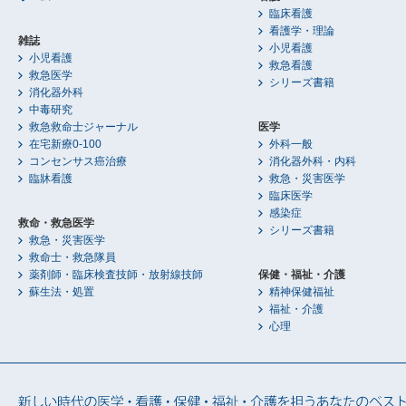
臨床看護
看護学・理論
雑誌
小児看護
小児看護
救急看護
救急医学
シリーズ書籍
消化器外科
中毒研究
救急救命士ジャーナル
医学
在宅新療0-100
外科一般
コンセンサス癌治療
消化器外科・内科
臨牀看護
救急・災害医学
臨床医学
感染症
救命・救急医学
シリーズ書籍
救急・災害医学
救命士・救急隊員
薬剤師・臨床検査技師・放射線技師
保健・福祉・介護
蘇生法・処置
精神保健福祉
福祉・介護
心理