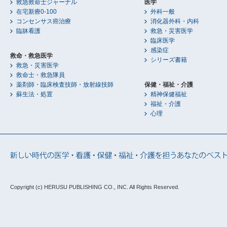
救急救命士ジャーナル
医学
在宅新療0-100
外科一般
コンセンサス癌治療
消化器外科・内科
臨牀看護
救急・災害医学
臨床医学
感染症
救命・救急医学
シリーズ書籍
救急・災害医学
救命士・救急隊員
薬剤師・臨床検査技師・放射線技師
保健・福祉・介護
蘇生法・処置
精神保健福祉
福祉・介護
心理
Copyright (c) HERUSU PUBLISHING CO., INC.
All Rights Reserved.