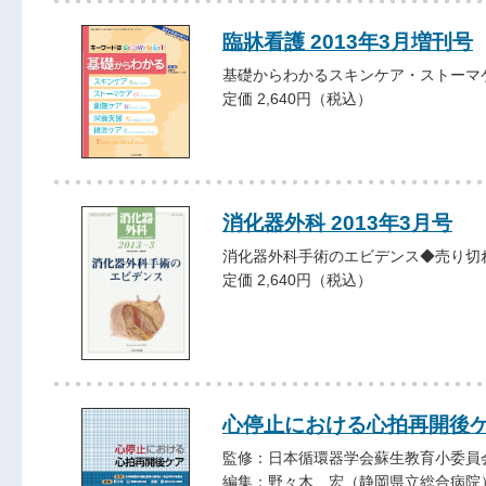
臨牀看護 2013年3月増刊号
基礎からわかるスキンケア・ストーマ
定価 2,640円（税込）
消化器外科 2013年3月号
消化器外科手術のエビデンス◆売り切
定価 2,640円（税込）
心停止における心拍再開後
監修：日本循環器学会蘇生教育小委員
編集：野々木 宏（静岡県立総合病院