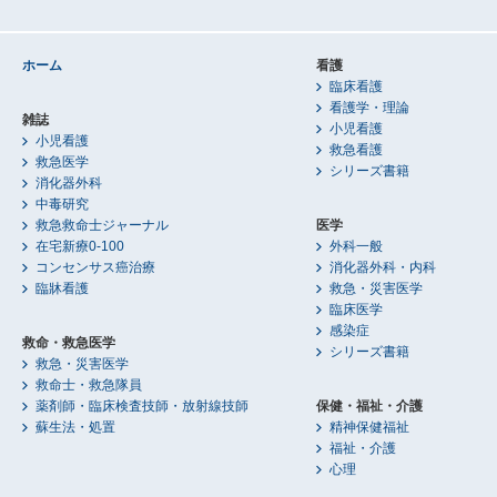
ホーム
看護
臨床看護
看護学・理論
雑誌
小児看護
小児看護
救急看護
救急医学
シリーズ書籍
消化器外科
中毒研究
救急救命士ジャーナル
医学
在宅新療0-100
外科一般
コンセンサス癌治療
消化器外科・内科
臨牀看護
救急・災害医学
臨床医学
感染症
救命・救急医学
シリーズ書籍
救急・災害医学
救命士・救急隊員
薬剤師・臨床検査技師・放射線技師
保健・福祉・介護
蘇生法・処置
精神保健福祉
福祉・介護
心理