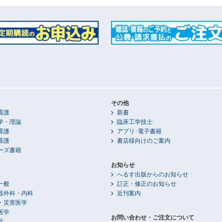
その他
看護
新書
学・理論
臨床工学技士
看護
アプリ･電子書籍
看護
書店様向けのご案内
ーズ書籍
お知らせ
へるす出版からのお知らせ
一般
訂正・修正のお知らせ
器外科・内科
近刊案内
・災害医学
医学
お問い合わせ・ご注文について
症