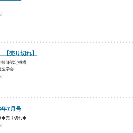
込）
 【売り切れ】
査技師認定機構
急医学会
込）
3年7月号
療◆売り切れ◆
込）