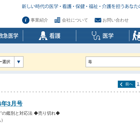
事業紹介
会社について
お問い合わせ
ー選択
1
前へ
4年3月号
み”の鑑別と対応法 ◆売り切れ◆
込）