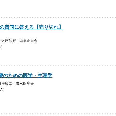
ての質問に答える【売り切れ】
サス癌治療」編集委員会
込）
療のための医学・生理学
気圧酸素・潜水医学会
税込）