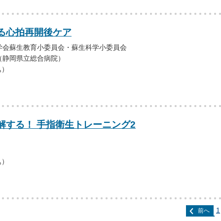
る心拍再開後ケア
学会蘇生教育小委員会・蘇生科学小委員会
（静岡県立総合病院）
込）
解する！ 手指衛生トレーニング2
込）
1
前へ