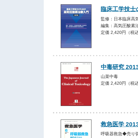
臨床工学技士
監修：日本臨床高
編集：高気圧酸素
定価 2,420円（税
中毒研究 201
山菜中毒
定価 2,420円（税
救急医学 201
呼吸器救急◆売り