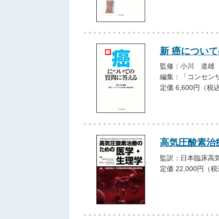
新 癌につい
監修：小川 道雄
編集：「コンセン
定価 6,600円（税
高気圧酸素治
監訳：日本臨床高
定価 22,000円（