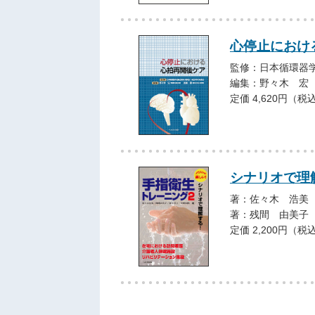
心停止におけ
監修：日本循環器
編集：野々木 宏
定価 4,620円（税
シナリオで理
著：佐々木 浩美
著：残間 由美子
定価 2,200円（税