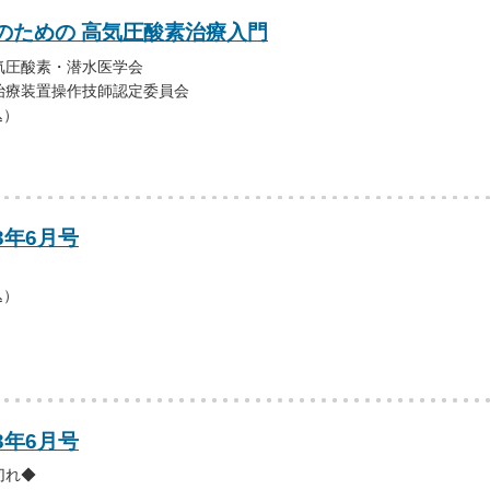
のための 高気圧酸素治療入門
気圧酸素・潜水医学会
治療装置操作技師認定委員会
込）
3年6月号
込）
3年6月号
切れ◆