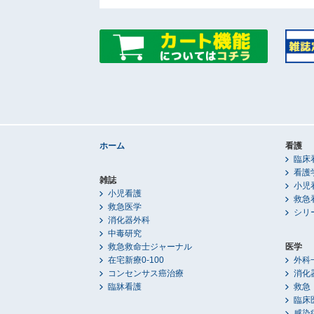
ホーム
看護
臨床
看護
雑誌
小児
小児看護
救急
救急医学
シリ
消化器外科
中毒研究
救急救命士ジャーナル
医学
在宅新療0-100
外科
コンセンサス癌治療
消化
臨牀看護
救急
臨床
感染