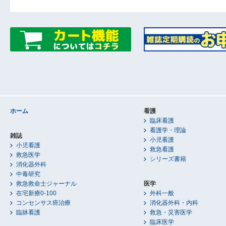
ホーム
看護
臨床看護
看護学・理論
雑誌
小児看護
小児看護
救急看護
救急医学
シリーズ書籍
消化器外科
中毒研究
救急救命士ジャーナル
医学
在宅新療0-100
外科一般
コンセンサス癌治療
消化器外科・内科
臨牀看護
救急・災害医学
臨床医学