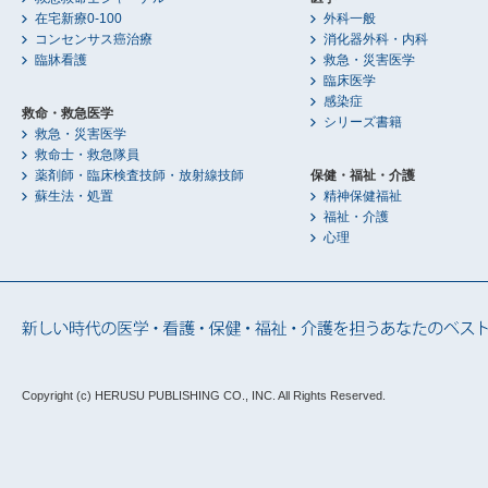
在宅新療0-100
外科一般
コンセンサス癌治療
消化器外科・内科
臨牀看護
救急・災害医学
臨床医学
感染症
救命・救急医学
シリーズ書籍
救急・災害医学
救命士・救急隊員
薬剤師・臨床検査技師・放射線技師
保健・福祉・介護
蘇生法・処置
精神保健福祉
福祉・介護
心理
Copyright (c) HERUSU PUBLISHING CO., INC.
All Rights Reserved.