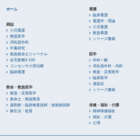
ホーム
看護
臨床看護
看護学・理論
雑誌
小児看護
小児看護
救急看護
救急医学
シリーズ書籍
消化器外科
中毒研究
救急救命士ジャーナル
医学
在宅新療0-100
外科一般
コンセンサス癌治療
消化器外科・内科
臨牀看護
救急・災害医学
臨床医学
感染症
救命・救急医学
シリーズ書籍
救急・災害医学
救命士・救急隊員
薬剤師・臨床検査技師・放射線技師
保健・福祉・介護
蘇生法・処置
精神保健福祉
福祉・介護
心理