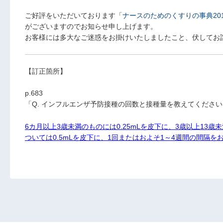
ご好評をいただいております「
ナースのためのくすりの事典201
がございますのでお知らせ申し上げます。
お客様には多大なご迷惑をお掛けいたしましたこと、伏してお
【訂正箇所】
p.683
「Q. インフルエンザ予防接種の回数と接種量を教えてくださ
6カ月以上3歳未満のものには0.25mLを皮下に、3歳以上13歳
ついては0.5mLを皮下に、1回またはおよそ1～4週間の間隔を