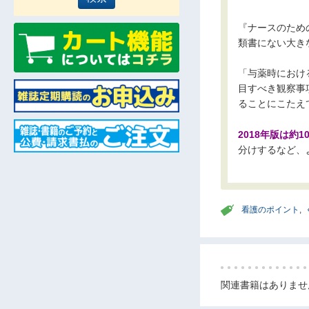
『ナースのための
類書にない大き
「与薬時におけ
目すべき観察事
ることにこたえ
2018年版は約
分けするなど、
看護のポイント
,
関連書籍はありませ