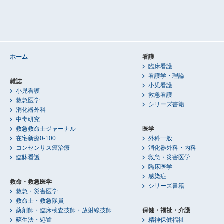
ホーム
看護
臨床看護
看護学・理論
雑誌
小児看護
小児看護
救急看護
救急医学
シリーズ書籍
消化器外科
中毒研究
救急救命士ジャーナル
医学
在宅新療0-100
外科一般
コンセンサス癌治療
消化器外科・内科
臨牀看護
救急・災害医学
臨床医学
感染症
救命・救急医学
シリーズ書籍
救急・災害医学
救命士・救急隊員
薬剤師・臨床検査技師・放射線技師
保健・福祉・介護
蘇生法・処置
精神保健福祉