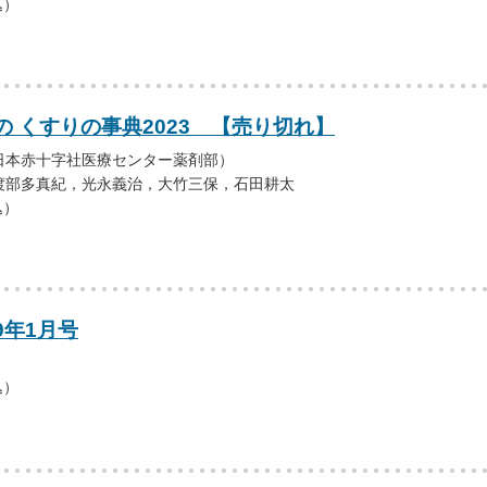
込）
 くすりの事典2023 【売り切れ】
日本赤十字社医療センター薬剤部）
渡部多真紀，光永義治，大竹三保，石田耕太
込）
9年1月号
込）