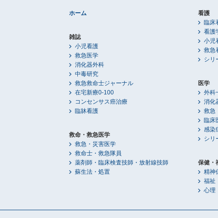
ホーム
看護
臨床
看護
雑誌
小児
小児看護
救急
救急医学
シリ
消化器外科
中毒研究
救急救命士ジャーナル
医学
在宅新療0-100
外科
コンセンサス癌治療
消化
臨牀看護
救急
臨床
感染
救命・救急医学
シリ
救急・災害医学
救命士・救急隊員
薬剤師・臨床検査技師・放射線技師
保健・
蘇生法・処置
精神
福祉
心理