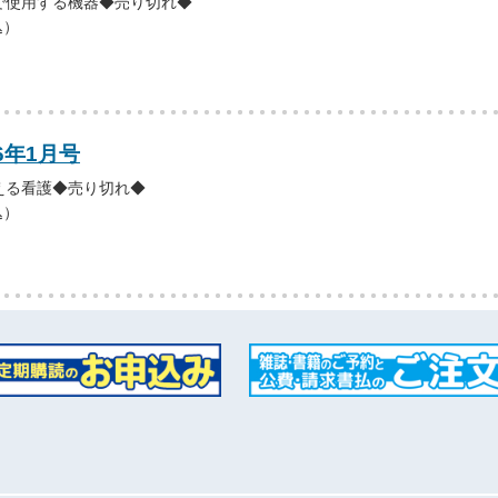
で使用する機器◆売り切れ◆
込）
6年1月号
える看護◆売り切れ◆
込）