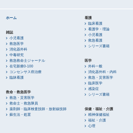
ホーム
看護
臨床看護
看護学・理論
雑誌
小児看護
小児看護
救急看護
救急医学
シリーズ書籍
消化器外科
中毒研究
救急救命士ジャーナル
医学
在宅新療0-100
外科一般
コンセンサス癌治療
消化器外科・内科
臨牀看護
救急・災害医学
臨床医学
感染症
救命・救急医学
シリーズ書籍
救急・災害医学
救命士・救急隊員
薬剤師・臨床検査技師・放射線技師
保健・福祉・介護
蘇生法・処置
精神保健福祉
福祉・介護
心理