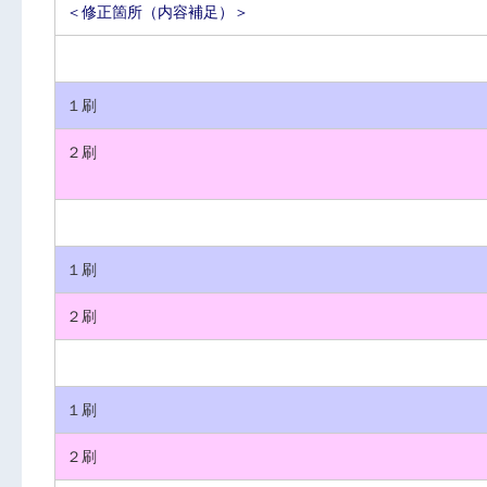
＜修正箇所（内容補足）＞
１刷
２刷
１刷
２刷
１刷
２刷