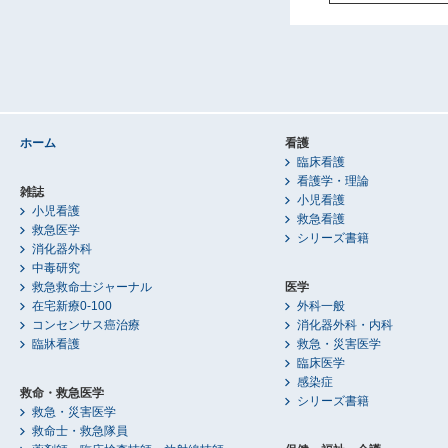
ホーム
看護
臨床看護
看護学・理論
雑誌
小児看護
小児看護
救急看護
救急医学
シリーズ書籍
消化器外科
中毒研究
救急救命士ジャーナル
医学
在宅新療0-100
外科一般
コンセンサス癌治療
消化器外科・内科
臨牀看護
救急・災害医学
臨床医学
感染症
救命・救急医学
シリーズ書籍
救急・災害医学
救命士・救急隊員