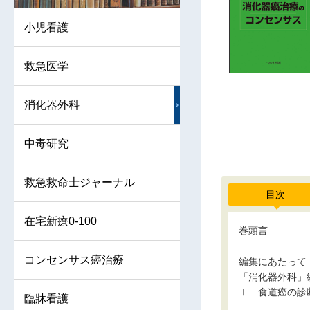
小児看護
救急医学
消化器外科
中毒研究
救急救命士ジャーナル
目次
在宅新療0-100
巻頭言
コンセンサス癌治療
編集にあたって
「消化器外科」
Ⅰ 食道癌の診
臨牀看護