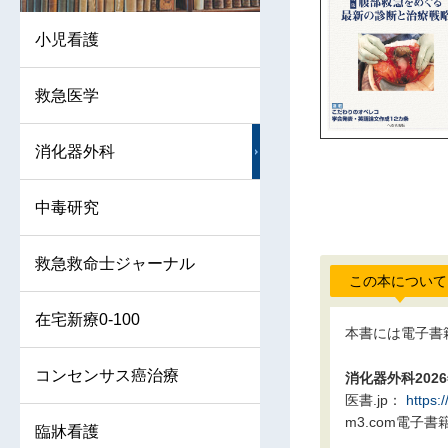
小児看護
救急医学
消化器外科
中毒研究
救急救命士ジャーナル
この本について
在宅新療0-100
本書には電子書
コンセンサス癌治療
消化器外科2026
医書.jp：
https:
m3.com電子書
臨牀看護