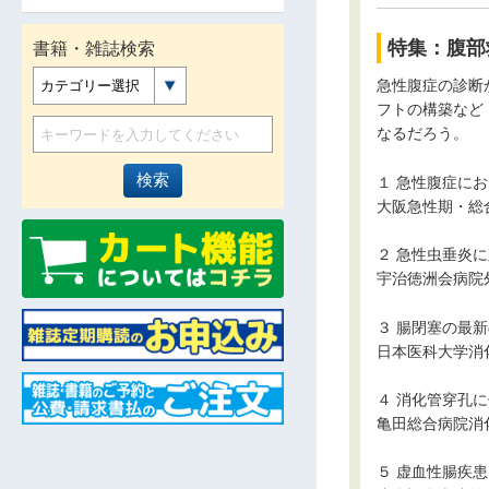
特集：腹部
書籍・雑誌検索
急性腹症の診断
カテゴリー選択
フトの構築など
なるだろう。
１ 急性腹症にお
大阪急性期・総
２ 急性虫垂炎
宇治徳洲会病院
３ 腸閉塞の最
日本医科大学消
４ 消化管穿孔
亀田総合病院消
５ 虚血性腸疾患