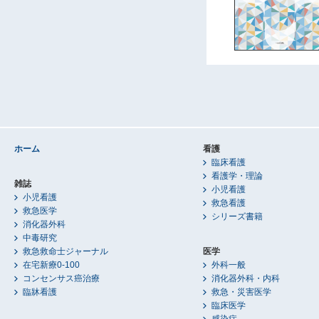
ホーム
看護
臨床看護
看護学・理論
雑誌
小児看護
小児看護
救急看護
救急医学
シリーズ書籍
消化器外科
中毒研究
救急救命士ジャーナル
医学
在宅新療0-100
外科一般
コンセンサス癌治療
消化器外科・内科
臨牀看護
救急・災害医学
臨床医学
感染症