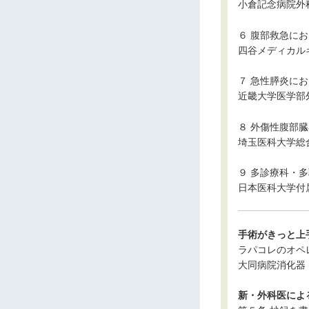
小倉記念病院外
６ 腹部救急に
四谷メディカル
７ 急性膵炎に
近畿大学医学部
８ 外傷性腹部
埼玉医科大学総
９ 多診療科・
日本医科大学付
手術がきっと上
ラパコレのオペレコ，
大同病院消化器
新・外科医によ