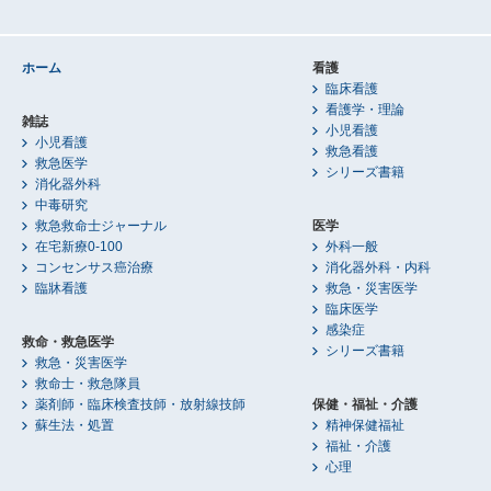
ホーム
看護
臨床看護
看護学・理論
雑誌
小児看護
小児看護
救急看護
救急医学
シリーズ書籍
消化器外科
中毒研究
救急救命士ジャーナル
医学
在宅新療0-100
外科一般
コンセンサス癌治療
消化器外科・内科
臨牀看護
救急・災害医学
臨床医学
感染症
救命・救急医学
シリーズ書籍
救急・災害医学
救命士・救急隊員
薬剤師・臨床検査技師・放射線技師
保健・福祉・介護
蘇生法・処置
精神保健福祉
福祉・介護
心理