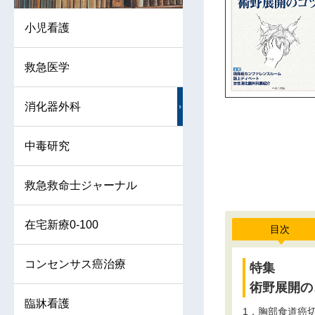
小児看護
救急医学
消化器外科
中毒研究
救急救命士ジャーナル
在宅新療0-100
目次
コンセンサス癌治療
特集
術野展開の
臨牀看護
1．胸部食道癌