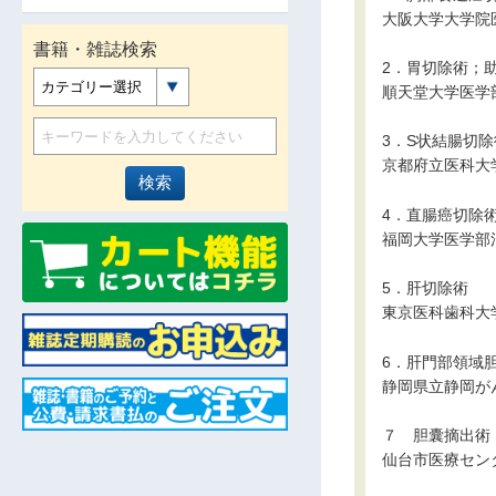
大阪大学大学院
書籍・雑誌検索
2．胃切除術；
カテゴリー選択
順天堂大学医学
3．S状結腸切
京都府立医科大
4．直腸癌切除術；
福岡大学医学部
5．肝切除術
東京医科歯科大
6．肝門部領域
静岡県立静岡が
７ 胆囊摘出術
仙台市医療セン