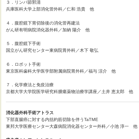
３．リンパ節郭清
兵庫医科大学上部消化管外科／仁和 浩貴 他
４．腹腔鏡下胃切除後の消化管再建法
がん研有明病院消化器外科／加納 陽介 他
５．腹腔鏡下手術
国立がん研究センター東病院胃外科／木下 敬弘
６．ロボット手術
東京医科歯科大学医学部附属病院胃外科／福与 涼介 他
７．化学療法と免疫治療
京都大学大学院医学研究科腫瘍薬物治療学講座／土井 恵太郎 他
消化器外科手術アトラス
下部直腸癌に対する内括約筋切除を伴うTaTME
東邦大学医療センター大森病院消化器センター外科／小池 淳一 他