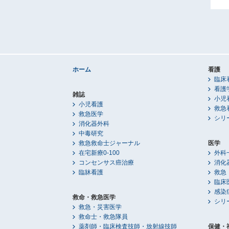
ホーム
看護
臨床
看護
雑誌
小児
小児看護
救急
救急医学
シリ
消化器外科
中毒研究
救急救命士ジャーナル
医学
在宅新療0-100
外科
コンセンサス癌治療
消化
臨牀看護
救急
臨床
感染
救命・救急医学
シリ
救急・災害医学
救命士・救急隊員
薬剤師・臨床検査技師・放射線技師
保健・