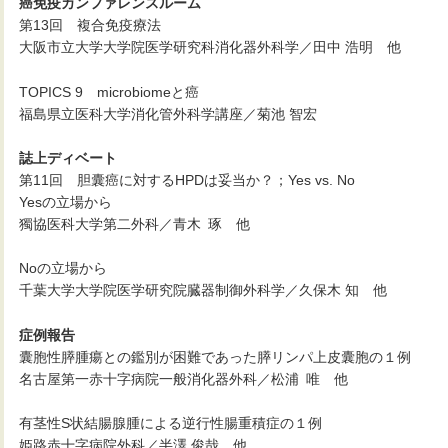
癌免疫カンファレンスルーム
第13回 複合免疫療法
大阪市立大学大学院医学研究科消化器外科学／田中 浩明 他
TOPICS 9 microbiomeと癌
福島県立医科大学消化管外科学講座／菊池 智宏
誌上ディベート
第11回 胆囊癌に対するHPDは妥当か？；Yes vs. No
Yesの立場から
獨協医科大学第二外科／青木 琢 他
Noの立場から
千葉大学大学院医学研究院臓器制御外科学／久保木 知 他
症例報告
囊胞性膵腫瘍との鑑別が困難であった膵リンパ上皮囊胞の１例
名古屋第一赤十字病院一般消化器外科／松浦 唯 他
有茎性S状結腸腺腫による逆行性腸重積症の１例
姫路赤十字病院外科／半澤 俊哉 他