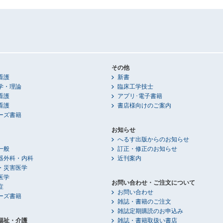
その他
看護
新書
学・理論
臨床工学技士
看護
アプリ･電子書籍
看護
書店様向けのご案内
ーズ書籍
お知らせ
へるす出版からのお知らせ
一般
訂正・修正のお知らせ
器外科・内科
近刊案内
・災害医学
医学
お問い合わせ・ご注文について
症
お問い合わせ
ーズ書籍
雑誌・書籍のご注文
雑誌定期購読のお申込み
福祉・介護
雑誌・書籍取扱い書店