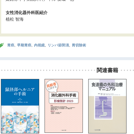
女性消化器外科医紹介
植松 智海
胃癌
,
早期胃癌
,
内視鏡
,
リンパ節郭清
,
胃切除術
関連書籍