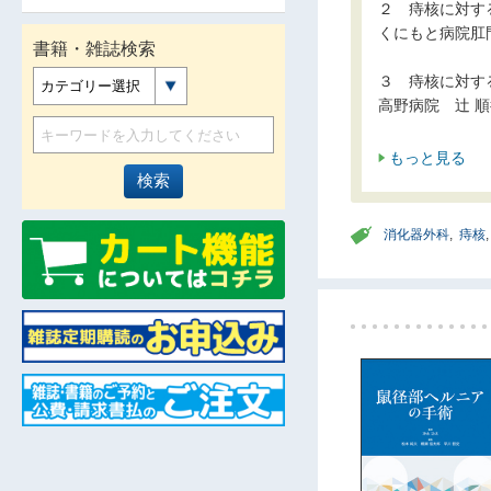
２ 痔核に対す
くにもと病院肛
書籍・雑誌検索
３ 痔核に対す
カテゴリー選択
高野病院 辻 
もっと見る
消化器外科
,
痔核