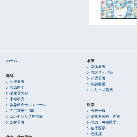
ホーム
看護
臨床看護
看護学・理論
雑誌
小児看護
小児看護
救急看護
救急医学
シリーズ書籍
消化器外科
中毒研究
救急救命士ジャーナル
医学
在宅新療0-100
外科一般
コンセンサス癌治療
消化器外科・内科
臨牀看護
救急・災害医学
臨床医学
感染症