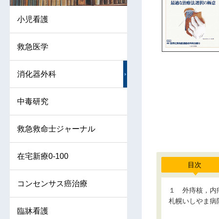
小児看護
救急医学
消化器外科
中毒研究
救急救命士ジャーナル
在宅新療0-100
目次
コンセンサス癌治療
１ 外痔核，内
札幌いしやま病
臨牀看護