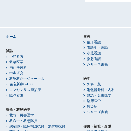
ホーム
看護
臨床看護
看護学・理論
雑誌
小児看護
小児看護
救急看護
救急医学
シリーズ書籍
消化器外科
中毒研究
救急救命士ジャーナル
医学
在宅新療0-100
外科一般
コンセンサス癌治療
消化器外科・内科
臨牀看護
救急・災害医学
臨床医学
感染症
救命・救急医学
シリーズ書籍
救急・災害医学
救命士・救急隊員
薬剤師・臨床検査技師・放射線技師
保健・福祉・介護