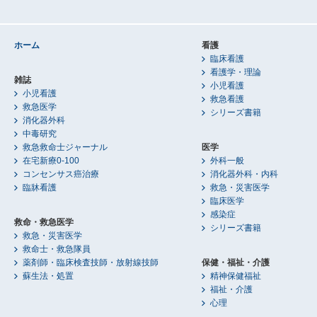
ホーム
看護
臨床看護
看護学・理論
雑誌
小児看護
小児看護
救急看護
救急医学
シリーズ書籍
消化器外科
中毒研究
救急救命士ジャーナル
医学
在宅新療0-100
外科一般
コンセンサス癌治療
消化器外科・内科
臨牀看護
救急・災害医学
臨床医学
感染症
救命・救急医学
シリーズ書籍
救急・災害医学
救命士・救急隊員
薬剤師・臨床検査技師・放射線技師
保健・福祉・介護
蘇生法・処置
精神保健福祉
福祉・介護
心理