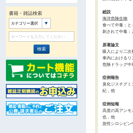
総説
書籍・雑誌検索
海洋危険生物
カテゴリー選択
食べて中毒；と
刺されて中毒；
原著論文
吸入により二次
車内におけるリ
危険ドラッグ中
症例報告
臭化ジスチグミ
紀，他
症例短報
高度の高アンモ
也，他
急性シロシビン