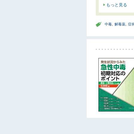
もっと見る
中毒
,
解毒薬
,
症