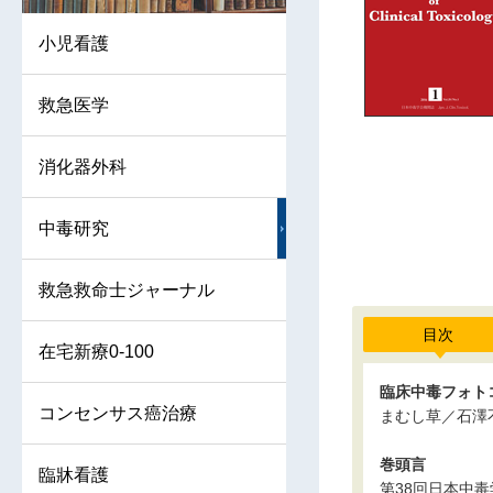
小児看護
救急医学
消化器外科
中毒研究
救急救命士ジャーナル
目次
在宅新療0-100
臨床中毒フォト
コンセンサス癌治療
まむし草／石澤
巻頭言
臨牀看護
第38回日本中