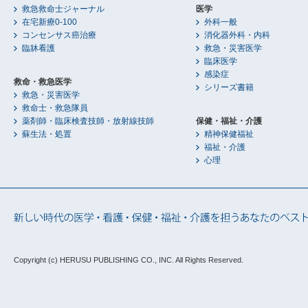
救急救命士ジャーナル
医学
在宅新療0-100
外科一般
コンセンサス癌治療
消化器外科・内科
臨牀看護
救急・災害医学
臨床医学
感染症
救命・救急医学
シリーズ書籍
救急・災害医学
救命士・救急隊員
薬剤師・臨床検査技師・放射線技師
保健・福祉・介護
蘇生法・処置
精神保健福祉
福祉・介護
心理
Copyright (c) HERUSU PUBLISHING CO., INC.
All Rights Reserved.