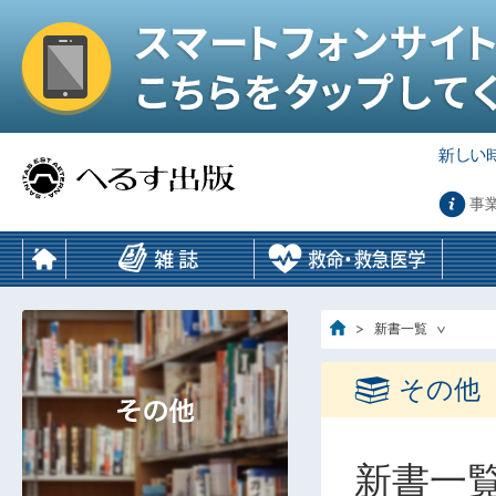
事
新書一覧
その他
新書一