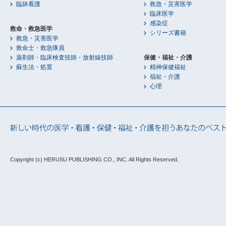
臨牀看護
救急・災害医学
臨床医学
感染症
救命・救急医学
シリーズ書籍
救急・災害医学
救命士・救急隊員
薬剤師・臨床検査技師・放射線技師
保健・福祉・介護
蘇生法・処置
精神保健福祉
福祉・介護
心理
Copyright (c) HERUSU PUBLISHING CO., INC.
All Rights Reserved.