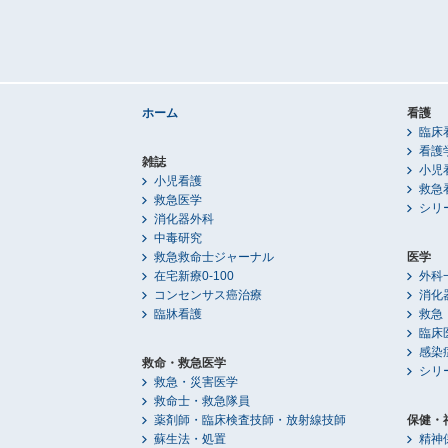
ホーム
看護
臨床
看護
雑誌
小児
小児看護
救急
救急医学
シリ
消化器外科
中毒研究
救急救命士ジャーナル
医学
在宅新療0-100
外科
コンセンサス癌治療
消化
臨牀看護
救急
臨床
感染
救命・救急医学
シリ
救急・災害医学
救命士・救急隊員
薬剤師・臨床検査技師・放射線技師
保健・
蘇生法・処置
精神