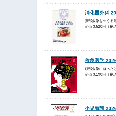
消化器外科 2
腹部救急をめぐる
定価 3,520円（税
救急医学 202
頸部救急に首った
定価 3,190円（税
小児看護 202