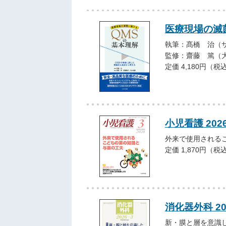
医療現場の滅
執筆：髙橋 治（
監修：齋藤 篤（
定価 4,180円（税
小児看護 202
外来で使用される
定価 1,870円（税
消化器外科 2
新・膜と層を意識