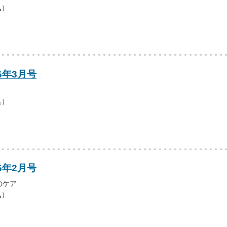
込）
6年3月号
込）
6年2月号
のケア
込）