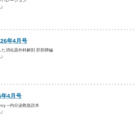
レパレーション
込）
026年4月号
した消化器外科解剖 肝胆膵編
込）
6年4月号
rgency ─内分泌救急読本
込）