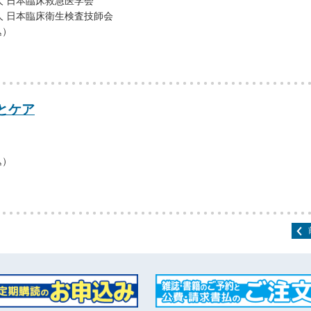
人 日本臨床救急医学会
人 日本臨床衛生検査技師会
込）
とケア
込）