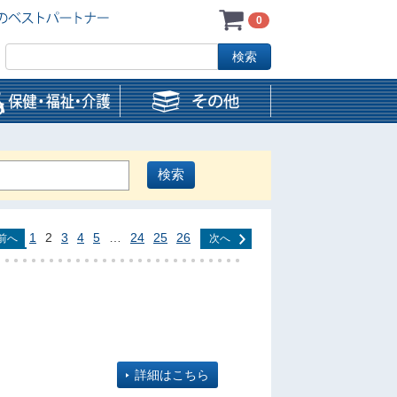
0
1
2
3
4
5
…
24
25
26
前へ
次へ
詳細はこちら