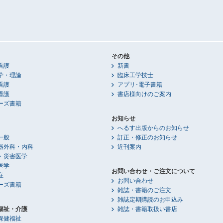
その他
看護
新書
学・理論
臨床工学技士
看護
アプリ･電子書籍
看護
書店様向けのご案内
ーズ書籍
お知らせ
へるす出版からのお知らせ
一般
訂正・修正のお知らせ
器外科・内科
近刊案内
・災害医学
医学
お問い合わせ・ご注文について
症
お問い合わせ
ーズ書籍
雑誌・書籍のご注文
雑誌定期購読のお申込み
福祉・介護
雑誌・書籍取扱い書店
保健福祉