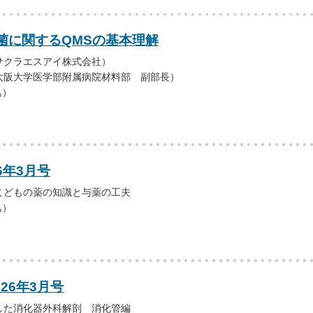
菌に関するQMSの基本理解
サクラエスアイ株式会社）
大阪大学医学部附属病院材料部 副部長）
込）
6年3月号
こどもの薬の知識と与薬の工夫
込）
026年3月号
した消化器外科解剖 消化管編