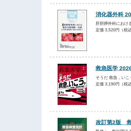
消化器外科 2
肝胆膵外科におけ
定価 3,520円（税
救急医学 202
そうだ 救急，いこ
定価 3,190円（税
改訂第2版 