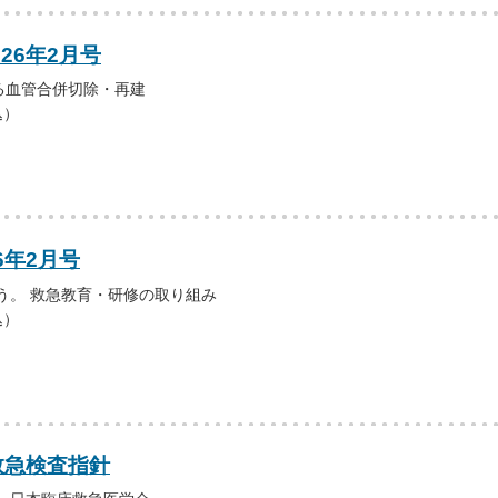
026年2月号
る血管合併切除・再建
込）
6年2月号
う。 救急教育・研修の取り組み
込）
救急検査指針