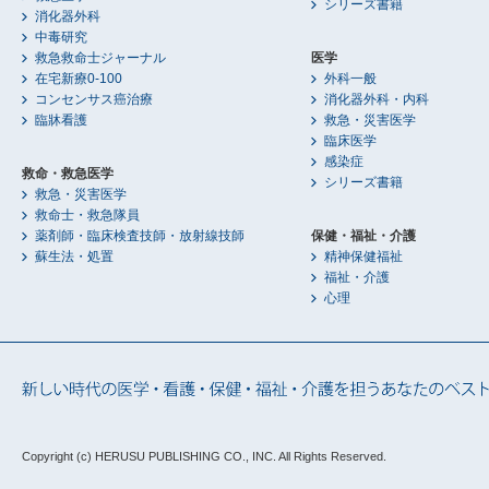
シリーズ書籍
消化器外科
中毒研究
救急救命士ジャーナル
医学
在宅新療0-100
外科一般
コンセンサス癌治療
消化器外科・内科
臨牀看護
救急・災害医学
臨床医学
感染症
救命・救急医学
シリーズ書籍
救急・災害医学
救命士・救急隊員
薬剤師・臨床検査技師・放射線技師
保健・福祉・介護
蘇生法・処置
精神保健福祉
福祉・介護
心理
Copyright (c) HERUSU PUBLISHING CO., INC.
All Rights Reserved.