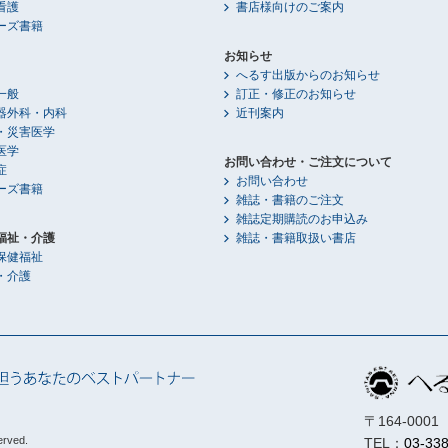
看護
書店様向けのご案内
ーズ書籍
お知らせ
へるす出版からのお知らせ
一般
訂正・修正のお知らせ
器外科・内科
近刊案内
・災害医学
医学
お問い合わせ・ご注文について
症
お問い合わせ
ーズ書籍
雑誌・書籍のご注文
雑誌定期購読のお申込み
福祉・介護
雑誌・書籍取扱い書店
保健福祉
・介護
〒164-00
erved.
TEL：
03-33