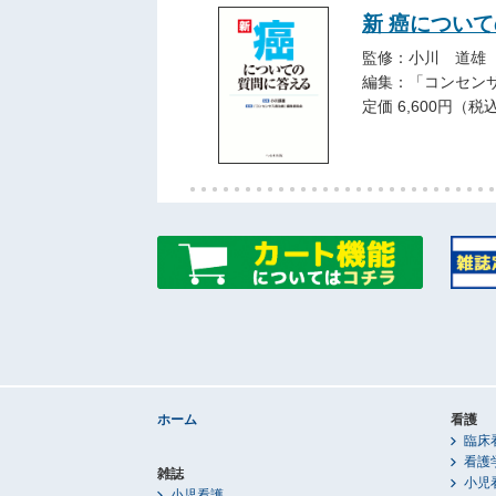
新 癌につい
監修：小川 道雄
編集：「コンセン
定価 6,600円（税
ホーム
看護
臨床
看護
雑誌
小児
小児看護