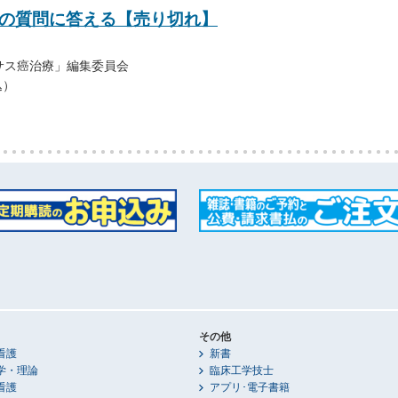
ての質問に答える【売り切れ】
サス癌治療」編集委員会
込）
その他
看護
新書
学・理論
臨床工学技士
看護
アプリ･電子書籍