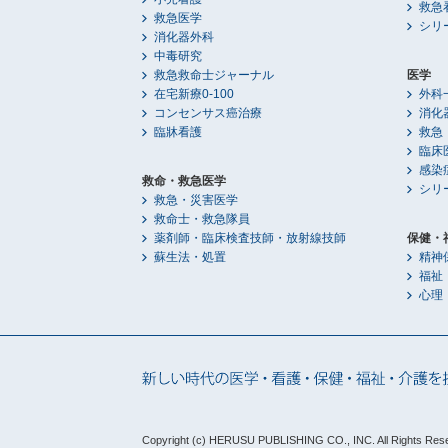
救急
救急医学
シリ
消化器外科
中毒研究
救急救命士ジャーナル
医学
在宅新療0-100
外科
コンセンサス癌治療
消化
臨牀看護
救急
臨床
感染
救命・救急医学
シリ
救急・災害医学
救命士・救急隊員
薬剤師・臨床検査技師・放射線技師
保健・
蘇生法・処置
精神
福祉
心理
Copyright (c) HERUSU PUBLISHING CO., INC.
All Rights Res