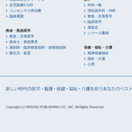
在宅新療0-100
外科一般
コンセンサス癌治療
消化器外科・内科
臨牀看護
救急・災害医学
臨床医学
感染症
救命・救急医学
シリーズ書籍
救急・災害医学
救命士・救急隊員
薬剤師・臨床検査技師・放射線技師
保健・福祉・介護
蘇生法・処置
精神保健福祉
福祉・介護
心理
Copyright (c) HERUSU PUBLISHING CO., INC.
All Rights Reserved.