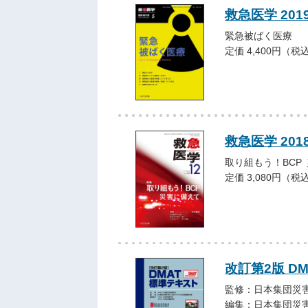
救急医学 20
緊急被ばく医療
定価 4,400円（税
救急医学 201
取り組もう！BCP
定価 3,080円（税
改訂第2版 D
監修：日本集団災
編集：日本集団災害