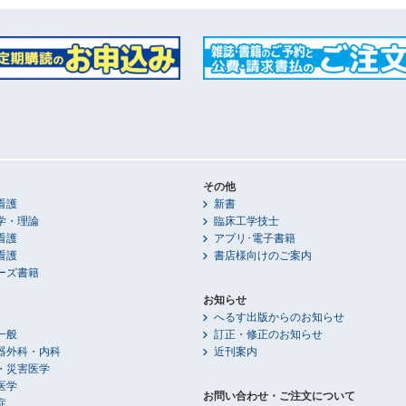
その他
看護
新書
学・理論
臨床工学技士
看護
アプリ･電子書籍
看護
書店様向けのご案内
ーズ書籍
お知らせ
へるす出版からのお知らせ
一般
訂正・修正のお知らせ
器外科・内科
近刊案内
・災害医学
医学
お問い合わせ・ご注文について
症