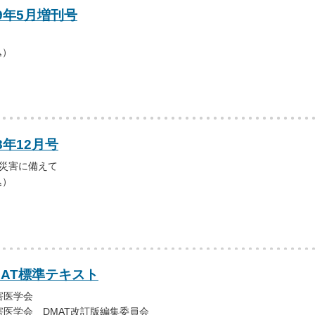
19年5月増刊号
込）
8年12月号
 災害に備えて
込）
MAT標準テキスト
害医学会
医学会 DMAT改訂版編集委員会