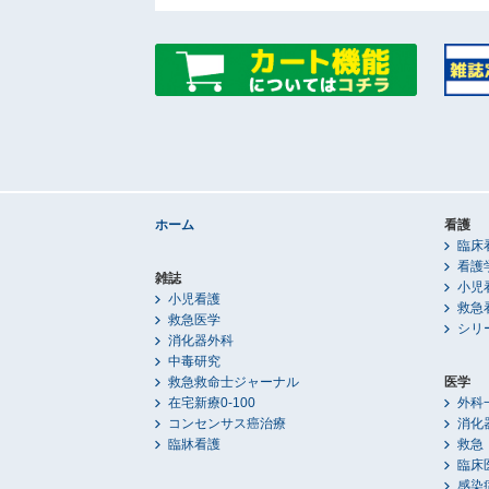
ホーム
看護
臨床
看護
雑誌
小児
小児看護
救急
救急医学
シリ
消化器外科
中毒研究
救急救命士ジャーナル
医学
在宅新療0-100
外科
コンセンサス癌治療
消化
臨牀看護
救急
臨床
感染