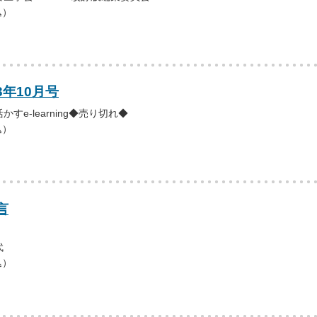
込）
3年10月号
すe-learning◆売り切れ◆
込）
言
代
込）