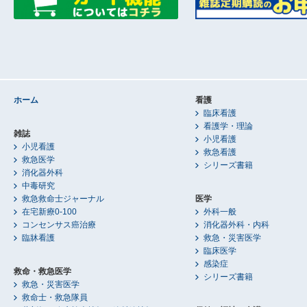
ホーム
看護
臨床看護
看護学・理論
雑誌
小児看護
小児看護
救急看護
救急医学
シリーズ書籍
消化器外科
中毒研究
救急救命士ジャーナル
医学
在宅新療0-100
外科一般
コンセンサス癌治療
消化器外科・内科
臨牀看護
救急・災害医学
臨床医学
感染症
救命・救急医学
シリーズ書籍
救急・災害医学
救命士・救急隊員