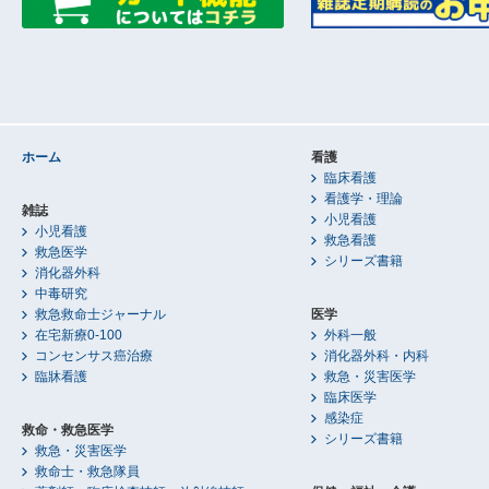
ホーム
看護
臨床看護
看護学・理論
雑誌
小児看護
小児看護
救急看護
救急医学
シリーズ書籍
消化器外科
中毒研究
救急救命士ジャーナル
医学
在宅新療0-100
外科一般
コンセンサス癌治療
消化器外科・内科
臨牀看護
救急・災害医学
臨床医学
感染症
救命・救急医学
シリーズ書籍
救急・災害医学
救命士・救急隊員