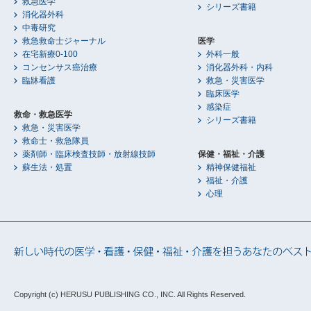
救急医学
シリーズ書籍
消化器外科
中毒研究
救急救命士ジャーナル
医学
在宅新療0-100
外科一般
コンセンサス癌治療
消化器外科・内科
臨牀看護
救急・災害医学
臨床医学
感染症
救命・救急医学
シリーズ書籍
救急・災害医学
救命士・救急隊員
薬剤師・臨床検査技師・放射線技師
保健・福祉・介護
蘇生法・処置
精神保健福祉
福祉・介護
心理
Copyright (c) HERUSU PUBLISHING CO., INC.
All Rights Reserved.